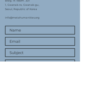
Bldg. 14 Room. 301
1, Gwanak-ro, Gwanak-gu,
Seoul, Republic of Korea
info@metahumanities.org
Submit