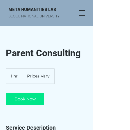
META HUMANITIES LAB
SEOUL NATIONAL UNIVERSITY
Parent Consulting
Prices
Vary
1 hr
1
Prices Vary
h
Book Now
Service Description